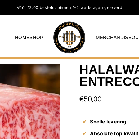
Vóór 12:00 besteld, binnen 1–2 werkdagen geleverd
HOME
SHOP
MERCHANDISE
OU
WagyuDelight
HOME
SHOP
MERCHANDISE
HALAL
W
ENTREC
€50,00
✔
Snelle levering
✔
Absolute top kwalit