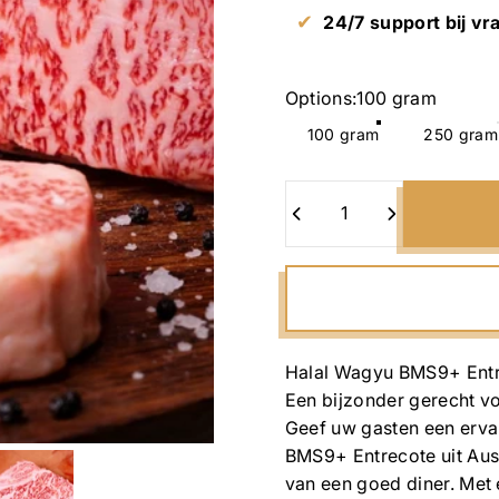
✔
24/7 support bij vr
Options
Options:
100 gram
100 gram
250 gram
Quantity
Halal Wagyu BMS9+ Entre
Een bijzonder gerecht vo
Geef uw gasten een erva
BMS9+ Entrecote uit Aust
van een goed diner. Met 