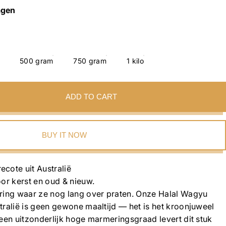
agen
500 gram
750 gram
1 kilo
ADD TO CART
BUY IT NOW
cote uit Australië
or kerst en oud & nieuw.
ring waar ze nog lang over praten. Onze Halal Wagyu
ralië is geen gewone maaltijd — het is het kroonjuweel
een uitzonderlijk hoge marmeringsgraad levert dit stuk