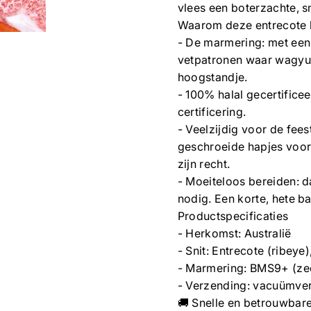
vlees een boterzachte, 
Waarom deze entrecote b
- De marmering: met een
vetpatronen waar wagyu 
hoogstandje.
- 100% halal gecertifice
certificering.
- Veelzijdig voor de fees
geschroeide hapjes voor 
zijn recht.
- Moeiteloos bereiden: d
nodig. Een korte, hete b
Productspecificaties
- Herkomst: Australië
- Snit: Entrecote (ribey
- Marmering: BMS9+ (ze
- Verzending: vacuümver
🚚 Snelle en betrouwbare