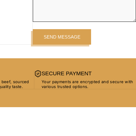
Message
Send message
SEND MESSAGE
SECURE PAYMENT
beef, sourced
Your payments are encrypted and secure with
uality taste.
various trusted options.